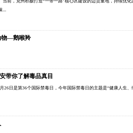
）当前，克州积极打造“一带一路”核心区建设的边贸重地，持续优化
..
动物—鹅喉羚
公安带你了解毒品真目
6月26日是第36个国际禁毒日，今年国际禁毒日的主题是“健康人生、
人