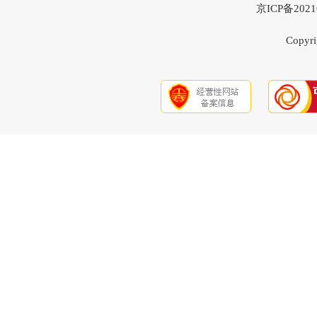
京ICP备20
Copyri