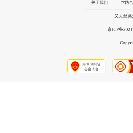
关于我们
丝路
又见丝路违
京ICP备20
Copyri