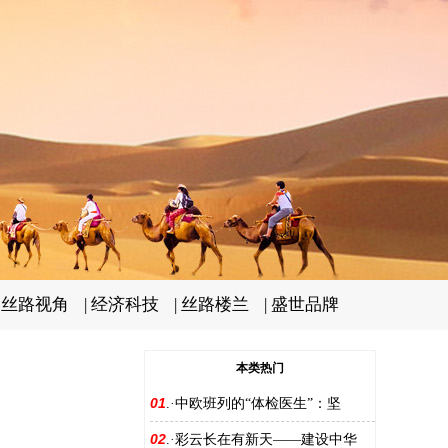
|
丝路视角
|
经济科技
|
丝路楼兰
|
盛世品牌
本类热门
01
.·
中欧班列的“体检医生”：坚
02
.·
彩云长在有新天——建设中华