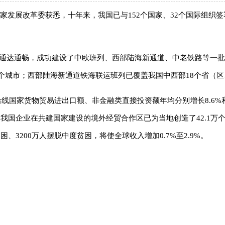
发展改革委获悉，十年来，我国已与152个国家、32个国际组织签署
加通达通畅，成功建设了中欧班列、西部陆海新通道、中老铁路等一
11个城市；西部陆海新通道铁海联运班列已覆盖我国中西部18个省（
与沿线国家货物贸易进出口额、非金融类直接投资额年均分别增长8.6%和
，我国企业在共建国家建设的境外经贸合作区已为当地创造了42.1万
困、3200万人摆脱中度贫困，将使全球收入增加0.7%至2.9%。