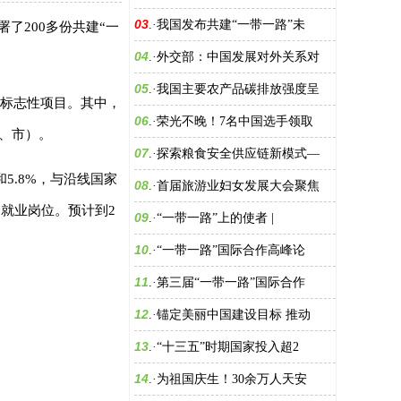
03
.·
我国发布共建“一带一路”未
了200多份共建“一
04
.·
外交部：中国发展对外关系对
05
.·
我国主要农产品碳排放强度呈
批标志性项目。其中，
06
.·
荣光不晚！7名中国选手领取
区、市）。
07
.·
探索粮食安全供应链新模式—
5.8%，与沿线国家
08
.·
首届旅游业妇女发展大会聚焦
个就业岗位。预计到2
09
.·
“一带一路”上的使者 |
10
.·
“一带一路”国际合作高峰论
11
.·
第三届“一带一路”国际合作
12
.·
锚定美丽中国建设目标 推动
13
.·
“十三五”时期国家投入超2
14
.·
为祖国庆生！30余万人天安