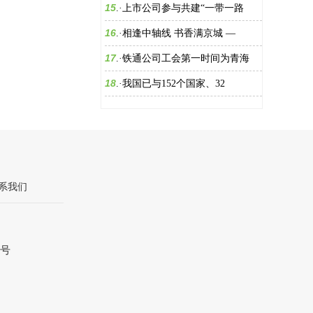
15
.·
上市公司参与共建“一带一路
16
.·
相逢中轴线 书香满京城 —
17
.·
铁通公司工会第一时间为青海
18
.·
我国已与152个国家、32
系我们
8号