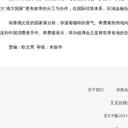
大“南方国家”更有效率的分工与合作，在国际结算体系、区域金融
埃塞俄比亚的国家展台前，弥漫着咖啡的香气。希费索热情地
送到中国消费者手中。希费索表示，举办链博会正是将世界各地的
责编：欧文秀 审核：米振华
关于我们
丝路
又见丝路违
京ICP备20