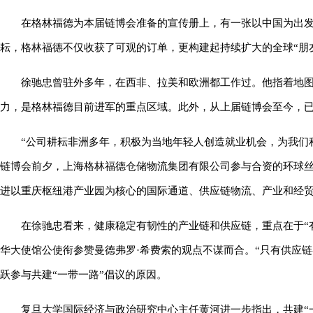
在格林福德为本届链博会准备的宣传册上，有一张以中国为出发
耘，格林福德不仅收获了可观的订单，更构建起持续扩大的全球“朋
徐驰忠曾驻外多年，在西非、拉美和欧洲都工作过。他指着地图
力，是格林福德目前进军的重点区域。此外，从上届链博会至今，
“公司耕耘非洲多年，积极为当地年轻人创造就业机会，为我们
链博会前夕，上海格林福德仓储物流集团有限公司参与合资的环球
进以重庆枢纽港产业园为核心的国际通道、供应链物流、产业和经
在徐驰忠看来，健康稳定有韧性的产业链和供应链，重点在于“
华大使馆公使衔参赞曼德弗罗·希费索的观点不谋而合。“只有供应
跃参与共建“一带一路”倡议的原因。
复旦大学国际经济与政治研究中心主任黄河进一步指出，共建“