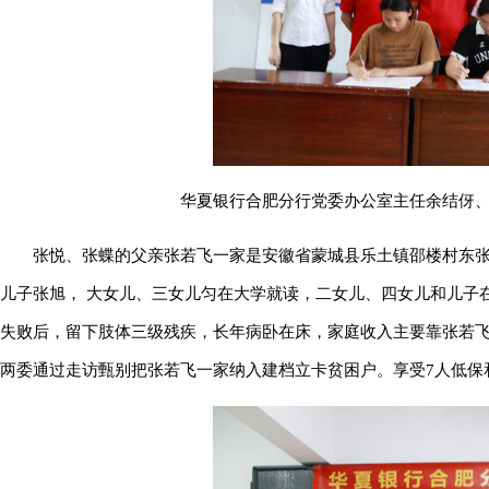
华夏银行合肥分行党委办公室主任余结伢
张悦、张蝶的父亲张若飞一家是安徽省蒙城县乐土镇邵楼村东张
儿子张旭， 大女儿、三女儿匀在大学就读，二女儿、四女儿和儿子在
失败后，留下肢体三级残疾，长年病卧在床，家庭收入主要靠张若
两委通过走访甄别把张若飞一家纳入建档立卡贫困户。享受7人低保