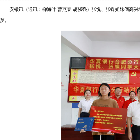
安徽讯（通讯：柳海叶 曹燕春 胡强强
）
张悦、张蝶姐妹俩高兴
梦。