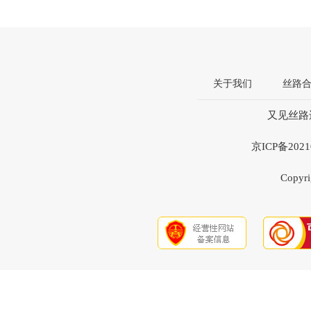
关于我们
丝路
又见丝路违
京ICP备20
Copyri